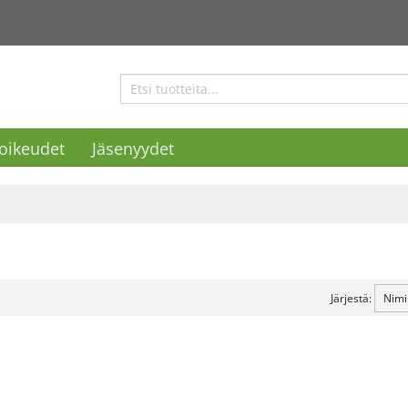
ioikeudet
Jäsenyydet
Järjestä: