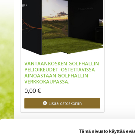
VANTAANKOSKEN GOLFHALLIN
PELIOIKEUDET -OSTETTAVISSA
AINOASTAAN GOLFHALLIN
VERKKOKAUPASSA.
0,00 €
Lisää
ostoskoriin
Tämä sivusto käyttää eväs