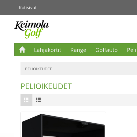
Kotisivut
Lahjakortit
Range
Golfauto
Pel
PELIOIKEUDET
PELIOIKEUDET