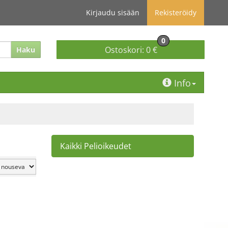
Kirjaudu sisään
Rekisteröidy
0
Ostoskori:
0 €
Haku
Info
Kaikki Pelioikeudet