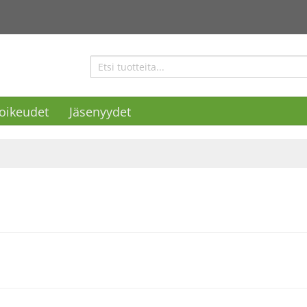
ioikeudet
Jäsenyydet