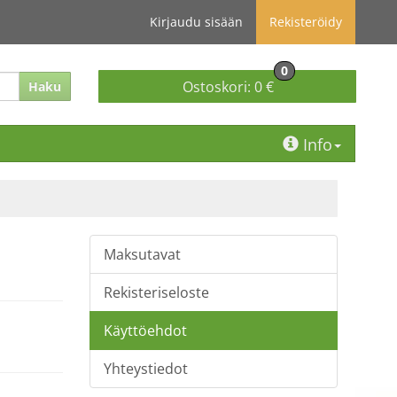
Kirjaudu sisään
Rekisteröidy
0
Ostoskori:
0 €
Haku
Info
Maksutavat
Rekisteriseloste
Käyttöehdot
Yhteystiedot