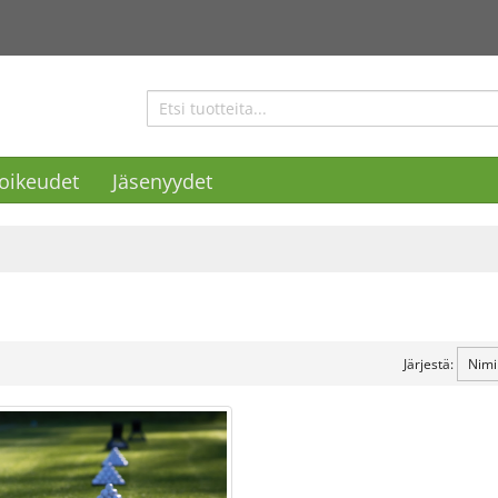
ioikeudet
Jäsenyydet
Järjestä: