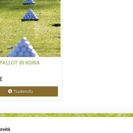
PALLOT 30 KORIA
€
Tuoteinfo
teitä