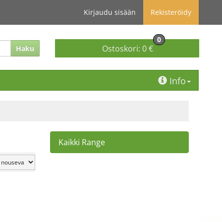
Kirjaudu sisään
Rekisteröidy
0
Ostoskori:
0 €
Haku
Info
Kaikki Range